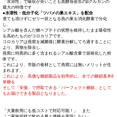
「水溶性」で吸収が良いことも黒酵母産生のβグルカンの
最大の特徴です
●水溶性・低分子化「ツバメの巣エキス」を配合
煮ても溶けずにゼリー状となる燕の巣を消化酵素で分化
し、
シアル酸を含んだ糖ペプチドの状態を維持したまま吸収性
を高めたものがコロカリアです。
コロカリアは燕窩を滅菌後に酵素分解してろ過することに
より、異物を除去し、
燕窩に特異的に多く含まれるシアル酸含量で規格化した粉
体です。
これにより、市販の食材として燕窩には無いメリットが生
まれます。
これにより、高価な糖鎖製品を効率的に、全ての糖鎖基本8
単糖を
そして「安価」で摂取できる「パーフェクト糖鎖」として
もお届けできる製品となりました。
「大量飲用にも低コストで対応可能！」 また
「ご家族皆様で飲める量と価格を実現したい」