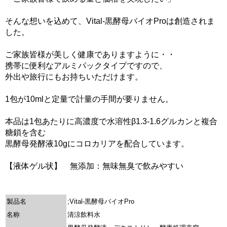
そんな想いを込めて、Vital-黒酵母バイオProは創造されま
した。
ご家族皆様が美しく健康でありますように・・
携帯に便利なアルミパックタイプですので、
外出や旅行にもお持ちいただけます。
1包が10mlと定量で計量の手間が要りません。
本品は1包あたりに高濃度で水溶性β1.3-1.6グルカンと複合
糖鎖を含む
黒酵母発酵液10gにコロカリアを配合しています。
【液体ゲル状】 無添加：無味無臭で飲みやすい
製品名
;Vital-黒酵母バイオPro
名称
清涼飲料水