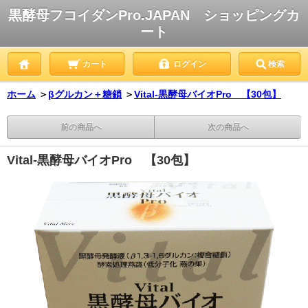
黒酵母フコイダンPro.JAPAN ショッピングカ
ート
カート
ログイン
検索
ホーム
＞
βグルカン＋糖鎖
＞
Vital-黒酵母バイオPro 【30包】
前の商品へ
次の商品へ
Vital-黒酵母バイオPro 【30包】