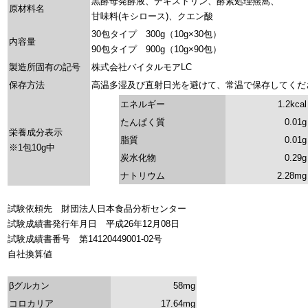
黒酵母発酵液、デキストリン、酵素処理燕窩、
原材料名
甘味料(キシロース)、クエン酸
30包タイプ 300g（10g×30包）
内容量
90包タイプ 900g（10g×90包）
製造所固有の記号
株式会社バイタルモアLC
保存方法
高温多湿及び直射日光を避けて、常温で保存してくだ
エネルギー
1.2kcal
たんぱく質
0.01g
栄養成分表示
脂質
0.01g
※1包10g中
炭水化物
0.29g
ナトリウム
2.28mg
試験依頼先 財団法人日本食品分析センター
試験成績書発行年月日 平成26年12月08日
試験成績書番号 第14120449001-02号
自社換算値
βグルカン
58mg
コロカリア
17.64mg