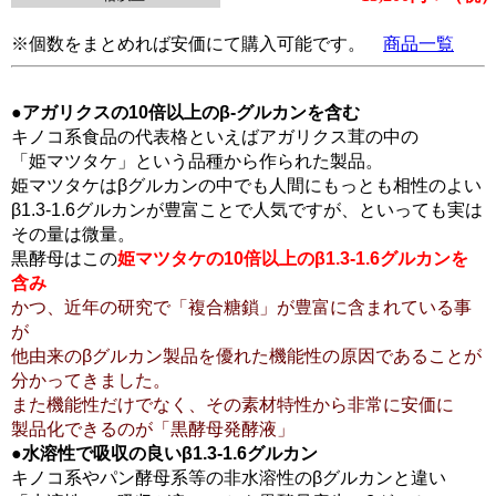
※個数をまとめれば安価にて購入可能です。
商品一覧
●アガリクスの10倍以上のβ-グルカンを含む
キノコ系食品の代表格といえばアガリクス茸の中の
「姫マツタケ」という品種から作られた製品。
姫マツタケはβグルカンの中でも人間にもっとも相性のよい
β1.3-1.6グルカンが豊富ことで人気ですが、といっても実は
その量は微量。
黒酵母はこの
姫マツタケの10倍以上のβ1.3-1.6グルカンを
含み
かつ、近年の研究で「複合糖鎖」が豊富に含まれている事
が
他由来のβグルカン製品を優れた機能性の原因であることが
分かってきました。
また機能性だけでなく、その素材特性から非常に安価に
製品化できるのが「黒酵母発酵液」
●水溶性で吸収の良いβ1.3-1.6グルカン
キノコ系やパン酵母系等の非水溶性のβグルカンと違い