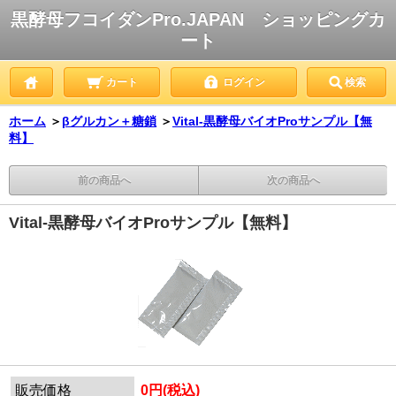
黒酵母フコイダンPro.JAPAN ショッピングカ
ート
カート
ログイン
検索
ホーム
＞
βグルカン＋糖鎖
＞
Vital-黒酵母バイオProサンプル【無
料】
前の商品へ
次の商品へ
Vital-黒酵母バイオProサンプル【無料】
販売価格
0円(税込)